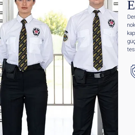
E
Den
nok
kap
güç
tes