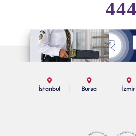
444
İstanbul
Bursa
İzmir