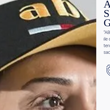
A
S
G
“AB
ile
ter
sad