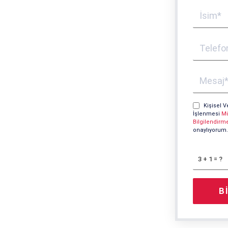
Kişisel V
İşlenmesi
Mü
Bilgilendirm
onaylıyorum.
3 + 1 = ?